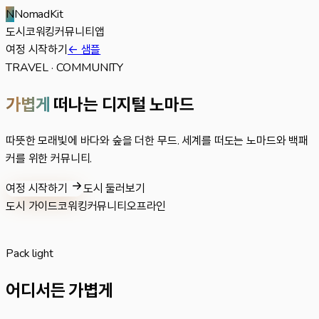
N
NomadKit
도시
코워킹
커뮤니티
앱
여정 시작하기
← 샘플
TRAVEL · COMMUNITY
가볍게
떠나는 디지털 노마드
따뜻한 모래빛에 바다와 숲을 더한 무드. 세계를 떠도는 노마드와 백패
커를 위한 커뮤니티.
여정 시작하기
도시 둘러보기
도시 가이드
코워킹
커뮤니티
오프라인
Pack light
어디서든 가볍게